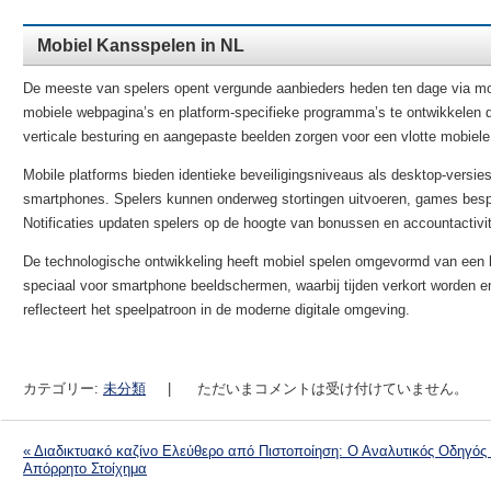
Mobiel Kansspelen in NL
De meeste van spelers opent vergunde aanbieders heden ten dage via mob
mobiele webpagina’s en platform-specifieke programma’s te ontwikkelen d
verticale besturing en aangepaste beelden zorgen voor een vlotte mobiele
Mobile platforms bieden identieke beveiligingsniveaus als desktop-versies
smartphones. Spelers kunnen onderweg stortingen uitvoeren, games bespe
Notificaties updaten spelers op de hoogte van bonussen en accountactivite
De technologische ontwikkeling heeft mobiel spelen omgevormd van een ba
speciaal voor smartphone beeldschermen, waarbij tijden verkort worden en 
reflecteert het speelpatroon in de moderne digitale omgeving.
カテゴリー:
未分類
|
ただいまコメントは受け付けていません。
«
Διαδικτυακό καζίνο Ελεύθερο από Πιστοποίηση: Ο Αναλυτικός Οδηγός 
Απόρρητο Στοίχημα
投稿ナビゲーション