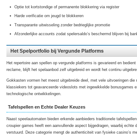
Optie tot kortstondige of permanente blokkering via register
Harde verificatie om jeugd te blokkeren
Transparante uitwisseling zonder bedrieglijke promotie
Afzonderlijke accounts zodat spelersaldo’s beschermd blijven bij ban
Het Spelportfolio bij Vergunde Platforms
Het repertoire aan spellen op vergunde platforms is gevarieerd en bedient
reclame, blijft het spelaanbod zelf uitgebreid en wordt het continu uitg
Gokkasten vormen het meest uitgebreide deel, met vele uitvoeringen die 
klassiekers tot geavanceerde videoslots met ingewikkelde bonusgames en
technologische ontwikkelingen.
Tafelspellen en Echte Dealer Keuzes
Naast speelautomaten bieden erkende aanbieders traditionele tafelspellen
croupier games heeft een aanvullende aspect bijgedragen, waarbij echte d
verstuurd. Deze categorie mengt de authenticiteit van fysieke casino’s m