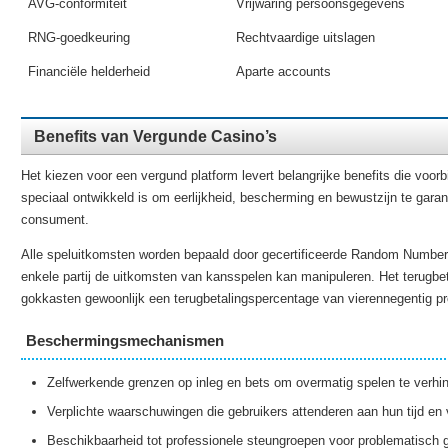
AVG-conformiteit
Vrijwaring persoonsgegevens
RNG-goedkeuring
Rechtvaardige uitslagen
Financiële helderheid
Aparte accounts
Benefits van Vergunde Casino’s
Het kiezen voor een vergund platform levert belangrijke benefits die voor
speciaal ontwikkeld is om eerlijkheid, bescherming en bewustzijn te garand
consument.
Alle speluitkomsten worden bepaald door gecertificeerde Random Number S
enkele partij de uitkomsten van kansspelen kan manipuleren. Het terugb
gokkasten gewoonlijk een terugbetalingspercentage van vierennegentig pr
Beschermingsmechanismen
Zelfwerkende grenzen op inleg en bets om overmatig spelen te verhi
Verplichte waarschuwingen die gebruikers attenderen aan hun tijd en 
Beschikbaarheid tot professionele steungroepen voor problematisch