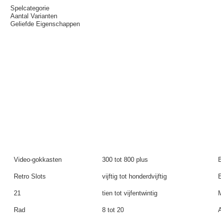
Spelcategorie
Aantal Varianten
Geliefde Eigenschappen
Video-gokkasten
300 tot 800 plus
B
Retro Slots
vijftig tot honderdvijftig
E
21
tien tot vijfentwintig
M
Rad
8 tot 20
A