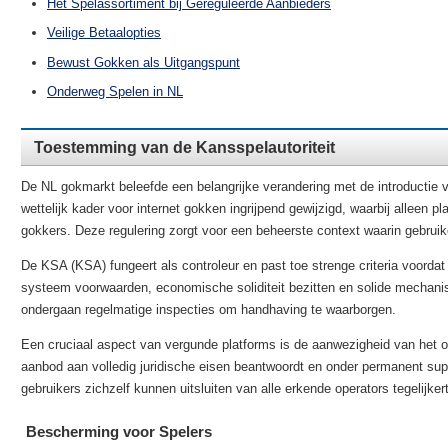
Het Spelassortiment bij Gereguleerde Aanbieders
Veilige Betaalopties
Bewust Gokken als Uitgangspunt
Onderweg Spelen in NL
Toestemming van de Kansspelautoriteit
De NL gokmarkt beleefde een belangrijke verandering met de introductie v
wettelijk kader voor internet gokken ingrijpend gewijzigd, waarbij alleen 
gokkers. Deze regulering zorgt voor een beheerste context waarin gebruik
De KSA (KSA) fungeert als controleur en past toe strenge criteria voorda
systeem voorwaarden, economische soliditeit bezitten en solide mechan
ondergaan regelmatige inspecties om handhaving te waarborgen.
Een cruciaal aspect van vergunde platforms is de aanwezigheid van het of
aanbod aan volledig juridische eisen beantwoordt en onder permanent supe
gebruikers zichzelf kunnen uitsluiten van alle erkende operators tegelijkert
Bescherming voor Spelers